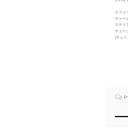
スフェー
チャー
マテリアル
チェーン：
(チェ
シ