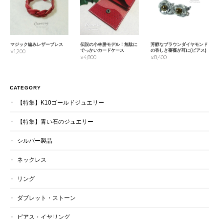
マジック編みレザーブレス
伝説の小林勝モデル！無駄に
芳醇なブラウンダイヤモンド
でっかいカードケース
の香しき薔薇が耳に(ピアス)
¥1,200
¥4,800
¥8,400
CATEGORY
【特集】K10ゴールドジュエリー
【特集】青い石のジュエリー
シルバー製品
ネックレス
リング
ダブレット・ストーン
ピアス・イヤリング