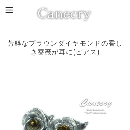
芳醇なブラウンダイヤモンドの香し
き薔薇が耳に(ピアス)