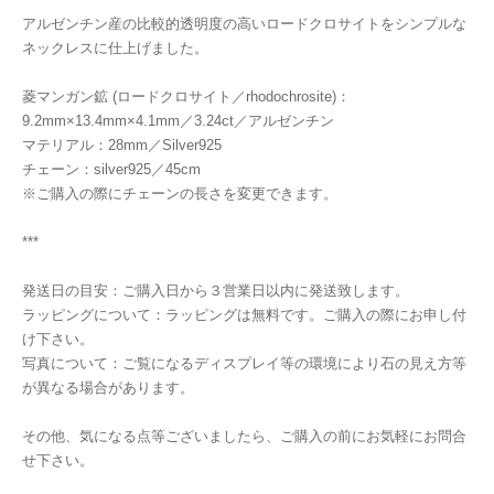
アルゼンチン産の比較的透明度の高いロードクロサイトをシンプルな
ネックレスに仕上げました。
菱マンガン鉱 (ロードクロサイト／rhodochrosite)：
9.2mm×13.4mm×4.1mm／3.24ct／アルゼンチン
マテリアル：28mm／Silver925
チェーン：silver925／45cm
※ご購入の際にチェーンの長さを変更できます。
***
発送日の目安：ご購入日から３営業日以内に発送致します。
ラッピングについて：ラッピングは無料です。ご購入の際にお申し付
け下さい。
写真について：ご覧になるディスプレイ等の環境により石の見え方等
が異なる場合があります。
その他、気になる点等ございましたら、ご購入の前にお気軽にお問合
せ下さい。