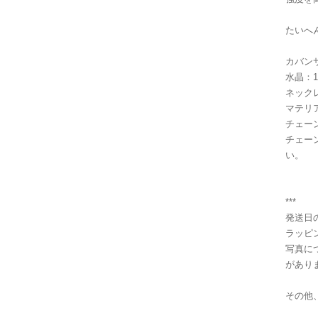
たいへ
カバンサイ
水晶：14
ネック
マテリア
チェーン
チェー
い。
***
発送日
ラッピ
写真に
があり
その他