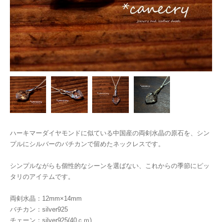
ハーキマーダイヤモンドに似ている中国産の両剣水晶の原石を、シン
プルにシルバーのバチカンで留めたネックレスです。
シンプルながらも個性的なシーンを選ばない、これからの季節にピッ
タリのアイテムです。
両剣水晶：12mm×14mm
バチカン：silver925
チェーン：silver925(40ｃｍ)