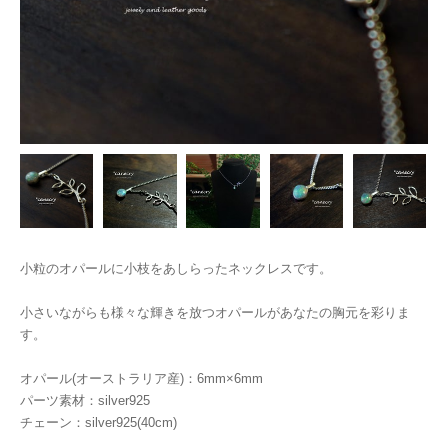
小粒のオパールに小枝をあしらったネックレスです。
小さいながらも様々な輝きを放つオパールがあなたの胸元を彩りま
す。
オパール(オーストラリア産)：6mm×6mm
パーツ素材：silver925
チェーン：silver925(40cm)