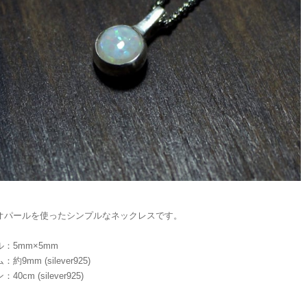
オパールを使ったシンプルなネックレスです。
：5mm×5mm
約9mm (silever925)
0cm (silever925)