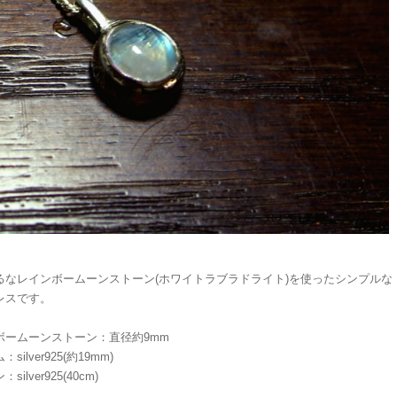
るなレインボームーンストーン(ホワイトラブラドライト)を使ったシンプルな
レスです。
ボームーンストーン：直径約9mm
silver925(約19mm)
silver925(40cm)