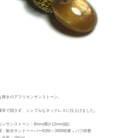
な輝きのアフリカンサンストーン。
属等で隠さず、シンプルなネックレスに仕上げました。
ンサンストーン：8mm(横)×12mm(縦)
：耐水サンドペーパー#260～3000研磨→バフ研磨
ム全長：18mm