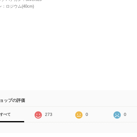
：ロジウム(40cm)
ョップの評価
273
0
0
すべて