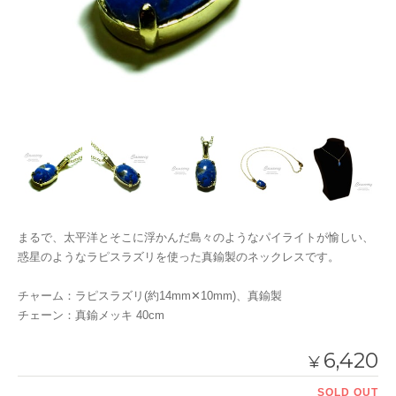
まるで、太平洋とそこに浮かんだ島々のようなパイライトが愉しい、
惑星のようなラピスラズリを使った真鍮製のネックレスです。
チャーム：ラピスラズリ(約14mm✕10mm)、真鍮製
チェーン：真鍮メッキ 40cm
6,420
¥
SOLD OUT