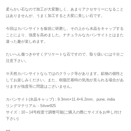
柔らかい石なので加工が大変難しく、あまりアクセサリーになること
はありませんが、うまく加工すると大変に美しい石です。
今回はカバンサイトを板状に研磨し、その上から水晶をキャップする
ことにより、強度を高めました。ナチュラルなカバンサイトとはまた
違った趣が楽しめます。
たいへん傷つきやすくデリケートな石ですので、取り扱いには十分ご
注意下さい。
※天然カバンサイトならではのクラック等があります。鉱物の個性と
してお楽しみください。また、樹脂圧着時の気泡が見られる場合があ
りますが強度等に問題はございません。
カバンサイト(水晶キャップ)：9.3mm×11.4×6.2mm、pune, india
リングマテリアル：Silver925
サイズ：10～14号程度で調整可能(ご購入の際にサイズをお申し付け
下さい)