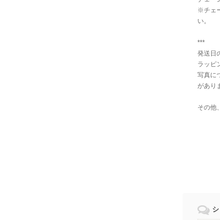
※チェ
い。
***
発送日
ラッピ
写真に
があり
その他
シ