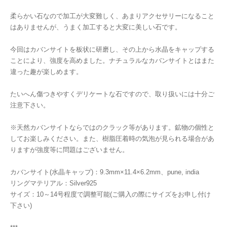
柔らかい石なので加工が大変難しく、あまりアクセサリーになること
はありませんが、うまく加工すると大変に美しい石です。
今回はカバンサイトを板状に研磨し、その上から水晶をキャップする
ことにより、強度を高めました。ナチュラルなカバンサイトとはまた
違った趣が楽しめます。
たいへん傷つきやすくデリケートな石ですので、取り扱いには十分ご
注意下さい。
※天然カバンサイトならではのクラック等があります。鉱物の個性と
してお楽しみください。また、樹脂圧着時の気泡が見られる場合があ
りますが強度等に問題はございません。
カバンサイト(水晶キャップ)：9.3mm×11.4×6.2mm、pune, india
リングマテリアル：Silver925
サイズ：10～14号程度で調整可能(ご購入の際にサイズをお申し付け
下さい)