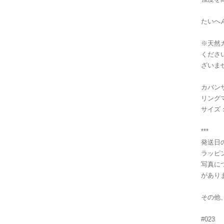
たいへ
※天然
くださ
ざいま
カバンサイ
リングマ
サイズ
***
発送日
ラッピ
写真に
があり
その他
#023