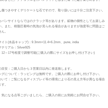
ん傷つきやすくデリケートな石ですので、取り扱いには十分ご注意下さい。
カバンサイトならではのクラック等があります。鉱物の個性としてお楽しみ
い。また、樹脂圧着時の気泡が見られる場合がありますが強度等に問題はご
せん。
ト(水晶キャップ)：9.3mm×11.4×6.2mm、pune, india
テリアル：Silver925
：12～17号程度で調整可能(ご購入の際にサイズをお申し付け下さい)
の目安：ご購入日から３営業日以内に発送致します。
ングについて：ラッピングは無料です。ご購入の際にお申し付け下さい。
ついて：ご覧になるディスプレイ等の環境により石の見え方等が異なる場合
ます。
、気になる点等ございましたら、ご購入の前にお気軽にお問合せ下さい。