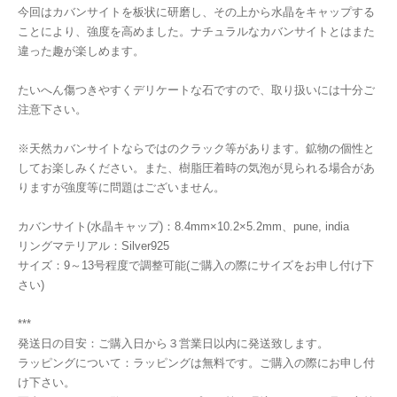
今回はカバンサイトを板状に研磨し、その上から水晶をキャップする
ことにより、強度を高めました。ナチュラルなカバンサイトとはまた
違った趣が楽しめます。
たいへん傷つきやすくデリケートな石ですので、取り扱いには十分ご
注意下さい。
※天然カバンサイトならではのクラック等があります。鉱物の個性と
してお楽しみください。また、樹脂圧着時の気泡が見られる場合があ
りますが強度等に問題はございません。
カバンサイト(水晶キャップ)：8.4mm×10.2×5.2mm、pune, india
リングマテリアル：Silver925
サイズ：9～13号程度で調整可能(ご購入の際にサイズをお申し付け下
さい)
***
発送日の目安：ご購入日から３営業日以内に発送致します。
ラッピングについて：ラッピングは無料です。ご購入の際にお申し付
け下さい。