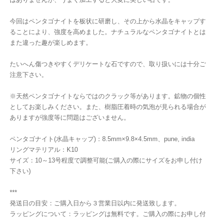
今回はペンタゴナイトを板状に研磨し、その上から水晶をキャップす
ることにより、強度を高めました。ナチュラルなペンタゴナイトとは
また違った趣が楽しめます。
たいへん傷つきやすくデリケートな石ですので、取り扱いには十分ご
注意下さい。
※天然ペンタゴナイトならではのクラック等があります。鉱物の個性
としてお楽しみください。また、樹脂圧着時の気泡が見られる場合が
ありますが強度等に問題はございません。
ペンタゴナイト(水晶キャップ)：8.5mm×9.8×4.5mm、pune, india
リングマテリアル：K10
サイズ：10～13号程度で調整可能(ご購入の際にサイズをお申し付け
下さい)
***
発送日の目安：ご購入日から３営業日以内に発送致します。
ラッピングについて：ラッピングは無料です。ご購入の際にお申し付