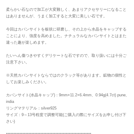
柔らかい石なので加工が大変難しく、あまりアクセサリーになること
はありませんが、うまく加工すると大変に美しい石です。
今回はカバンサイトを板状に研磨し、その上から水晶をキャップする
ことにより、強度を高めました。ナチュラルなカバンサイトとはまた
違った趣が楽しめます。
たいへん傷つきやすくデリケートな石ですので、取り扱いには十分ご
注意下さい。
※天然カバンサイトならではのクラック等があります。鉱物の個性と
してお楽しみください。
カバンサイト(水晶キャップ)：9mm×11.2×6.4mm、0.94g(4.7ct) pune,
india
リングマテリアル：silver925
サイズ：9～13号程度で調整可能(ご購入の際にサイズをお申し付け下
さい)