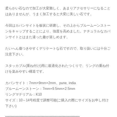
柔らかい石なので加工が大変難しく、あまりアクセサリーになること
はありませんが、うまく加工すると大変に美しい石です。
今回はカバンサイトを板状に研磨し、その上からブルームーンストー
ンをキャップすることにより、強度を高めました。ナチュラルなカバ
ンサイトとはまた違った趣が楽しめます。
たいへん傷つきやすくデリケートな石ですので、取り扱いには十分ご
注意下さい。
スタッカブル(重ね付け)用に最適化されたつくりで、リングの重ね付
けを楽みやすい構造です。
カバンサイト：7mm×9mm×2mm、pune, india
ブルームーンストーン：7mm×9.5mm×2.5mm
リングマテリアル：K10
サイズ：10～14号程度で調整可能(ご購入の際にサイズをお申し付け
下さい)