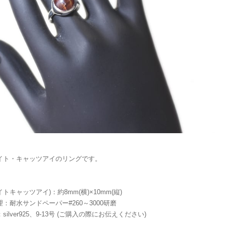
イト・キャッツアイのリングです。
トキャッツアイ)：約8mm(横)×10mm(縦)
：耐水サンドペーパー#260～3000研磨
silver925、9-13号 (ご購入の際にお伝えください)