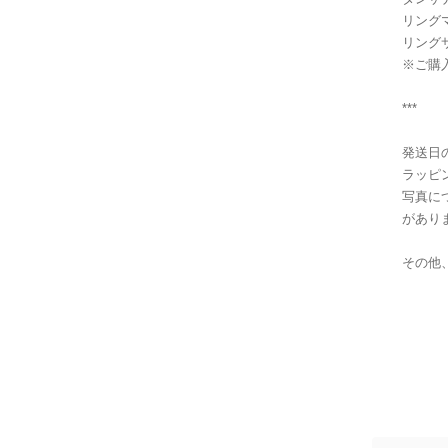
リング
リング
※ご購
***
発送日
ラッピ
写真に
があり
その他