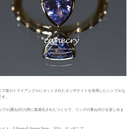
ニア産のトライアングルにカットされたタンザナイトを使用したシンプルな
です。
カブル(重ね付け)用に最適化されたつくりで、リングの重ね付けを楽しめま
イト：5.5mm×5.5mm×3mm、.57ct、タンザニア