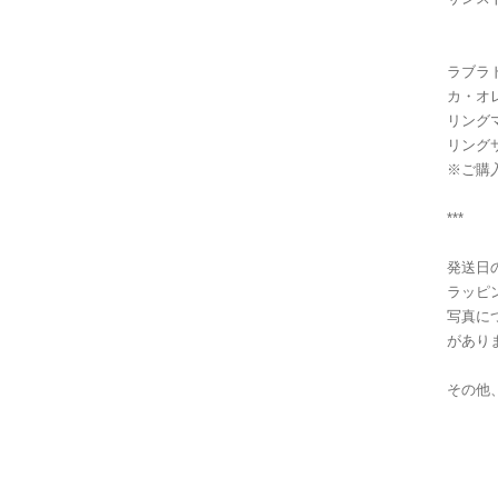
ラブラド
カ・オ
リング
リング
※ご購
***
発送日
ラッピ
写真に
があり
その他