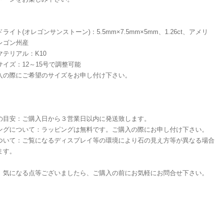
ライト(オレゴンサンストーン)：5.5mm×7.5mm×5mm、1.26ct、アメリ
レゴン州産
マテリアル：K10
サイズ：12～15号で調整可能
入の際にご希望のサイズをお申し付け下さい。
の目安：ご購入日から３営業日以内に発送致します。
ングについて：ラッピングは無料です。ご購入の際にお申し付け下さい。
ついて：ご覧になるディスプレイ等の環境により石の見え方等が異なる場合
ます。
、気になる点等ございましたら、ご購入の前にお気軽にお問合せ下さい。