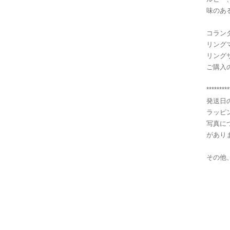
味のあ
コランダム
リングマ
リング
ご購入
*********
発送日
ラッピ
写真に
があり
その他