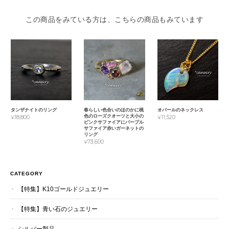
この商品をみている方は、こちらの商品もみています
タンザナイトのリング
春らしい色合いのほのかに桃
オパールのネックレス
色のローズクオーツと大小の
¥18,800
¥11,520
ピンクサファイアにパープル
サファイア赤いガーネットの
リング
¥73,600
CATEGORY
【特集】K10ゴールドジュエリー
【特集】青い石のジュエリー
シルバー製品