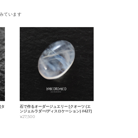
みています
(タ
石で作るオーダージュエリー [クオーツ (エ
ンジェルラダー/ディスロケーション) #427]
¥27,500