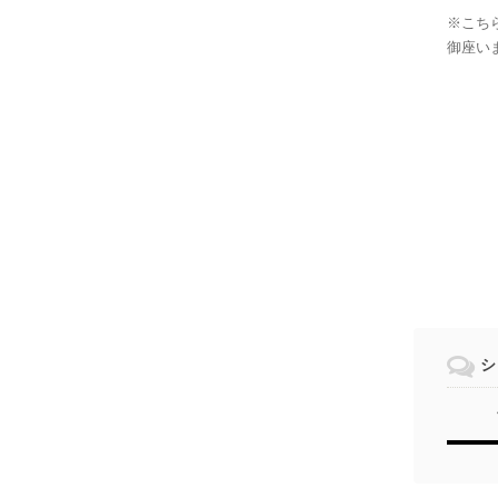
※こち
御座い
シ