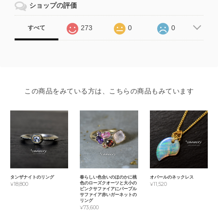
ショップの評価
273
0
0
すべて
この商品をみている方は、こちらの商品もみています
タンザナイトのリング
春らしい色合いのほのかに桃
オパールのネックレス
色のローズクオーツと大小の
¥18,800
¥11,520
ピンクサファイアにパープル
サファイア赤いガーネットの
リング
¥73,600