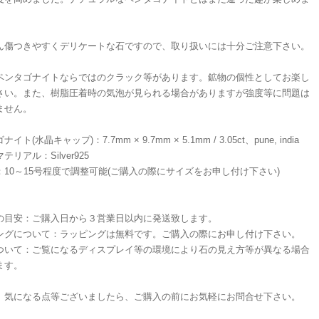
ん傷つきやすくデリケートな石ですので、取り扱いには十分ご注意下さい。
ペンタゴナイトならではのクラック等があります。鉱物の個性としてお楽し
さい。また、樹脂圧着時の気泡が見られる場合がありますが強度等に問題は
ません。
イト(水晶キャップ)：7.7mm × 9.7mm × 5.1mm / 3.05ct、pune, india
テリアル：Silver925
：10～15号程度で調整可能(ご購入の際にサイズをお申し付け下さい)
の目安：ご購入日から３営業日以内に発送致します。
ングについて：ラッピングは無料です。ご購入の際にお申し付け下さい。
ついて：ご覧になるディスプレイ等の環境により石の見え方等が異なる場合
ます。
、気になる点等ございましたら、ご購入の前にお気軽にお問合せ下さい。