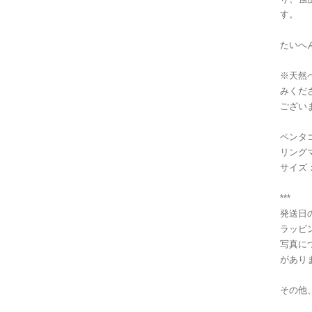
す。
たいへ
※天然
みくだ
ござい
ペンタゴナ
リングマ
サイズ
***
発送日
ラッピ
写真に
があり
その他