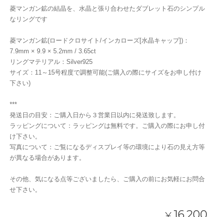
菱マンガン鉱の結晶を、水晶と張り合わせたダブレット石のシンプル
なリングです
菱マンガン鉱(ロードクロサイト/インカローズ[水晶キャップ])：
7.9mm × 9.9 × 5.2mm / 3.65ct
リングマテリアル：Silver925
サイズ：11～15号程度で調整可能(ご購入の際にサイズをお申し付け
下さい)
***
発送日の目安：ご購入日から３営業日以内に発送致します。
ラッピングについて：ラッピングは無料です。ご購入の際にお申し付
け下さい。
写真について：ご覧になるディスプレイ等の環境により石の見え方等
が異なる場合があります。
その他、気になる点等ございましたら、ご購入の前にお気軽にお問合
せ下さい。
16,200
¥