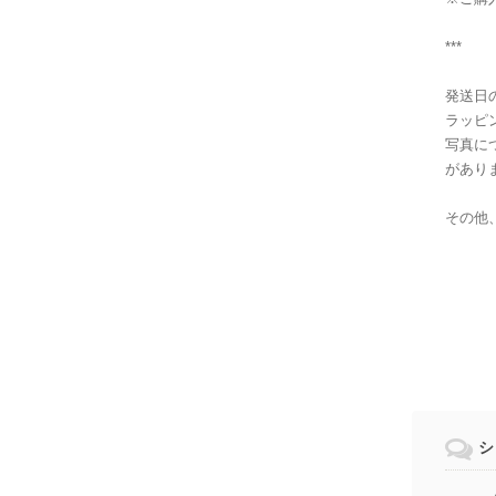
***
発送日
ラッピ
写真に
があり
その他
シ