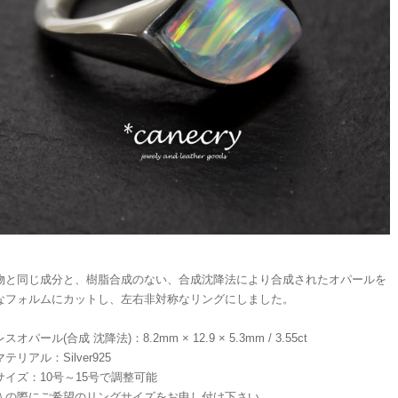
物と同じ成分と、樹脂合成のない、合成沈降法により合成されたオパールを
なフォルムにカットし、左右非対称なリングにしました。
オパール(合成 沈降法)：8.2mm × 12.9 × 5.3mm / 3.55ct
テリアル：Silver925
サイズ：10号～15号で調整可能
入の際にご希望のリングサイズをお申し付け下さい。